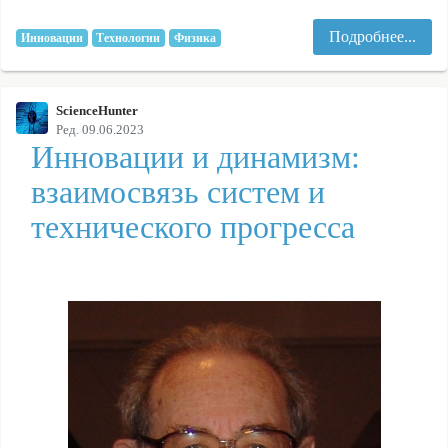
Подробнее...
Инновации
Технологии
Физика
ScienceHunter
Ред. 09.06.2023
Инновации и динамизм:
взаимосвязь систем и
технического прогресса