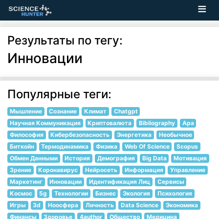
Результаты по тегу:
Инновации
Популярные теги:
Мышление
Сознание
Климат
Chatgpt
Научная Коммуникация
Криптовалюта
Bibliography
Apa
Философия
Кибербезопасность
Энергетика
Необычное
Биткойн
Термодинамика
Физика
Web Of Science
Scopus
Обмен Данными
История
Демография
Big Data
Мотивация
Зрение
Коронавирус
Нейросеть
Информация
Управление
Маркетинг
Инновации
Идентификация Лиц
Сервисы
Космос
5g
Технологии
Бизнес
Экология
Психология
Игры
3d
Ноосфера
Личность
Data Science
Экономика
Финансы
Здоровье
4author
Общество
Медицина