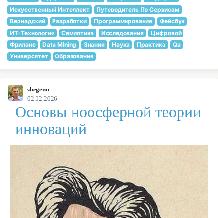
Искусственный Интеллект
Путеводитель По Сервисам
Вернадский
Разработки
Программирование
Фейсбук
ИТ-Технологии
Семиотика
Исследования
Цифровой
Фриланс
Data Mining
Знания
Наука
Практика
Qa
Университет
Образование
shegenn
02.02.2026
Основы ноосферной теории
инноваций