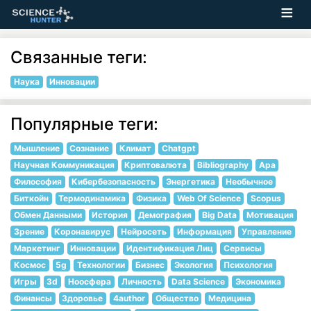
Связанные теги:
Наука
Инновации
Популярные теги:
Мышление
Сознание
Климат
Chatgpt
Научная Коммуникация
Криптовалюта
Bibliography
Apa
Философия
Кибербезопасность
Энергетика
Необычное
Биткойн
Термодинамика
Физика
Web Of Science
Scopus
Обмен Данными
История
Демография
Big Data
Мотивация
Зрение
Коронавирус
Нейросеть
Информация
Управление
Маркетинг
Инновации
Идентификация Лиц
Сервисы
Космос
5g
Технологии
Бизнес
Экология
Психология
Игры
3d
Ноосфера
Личность
Data Science
Экономика
Финансы
Здоровье
4author
Общество
Медицина