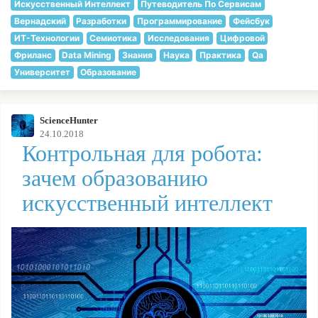
Искусственный Интеллект
Путеводитель По Сервисам
Вернадский
Разработки
Программирование
Фейсбук
ИТ-Технологии
Семиотика
Исследования
Цифровой
Фриланс
Data Mining
Знания
Наука
Практика
Qa
Университет
Образование
ScienceHunter
24.10.2018
Контрольная для робота:
зачем образованию
искусственный интеллект