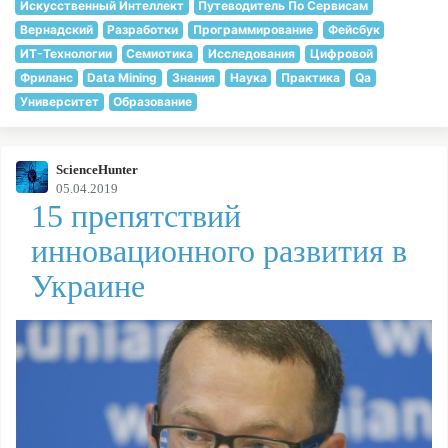
Искусственный Интеллект
Путеводитель По Сервисам
Вернадский
Разработки
Программирование
Фейсбук
ИТ-Технологии
Семиотика
Исследования
Цифровой
Фриланс
Data Mining
Знания
Наука
Практика
Qa
Университет
Образование
ScienceHunter
05.04.2019
15 препятствий
инновационного развития в
Украине