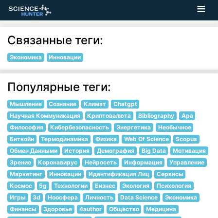
Связанные теги:
Экономика
Инновации
Популярные теги:
Мышление
Сознание
Климат
Chatgpt
Научная Коммуникация
Криптовалюта
Bibliography
Apa
Философия
Кибербезопасность
Энергетика
Необычное
Биткойн
Термодинамика
Физика
Web Of Science
Scopus
Обмен Данными
История
Демография
Big Data
Мотивация
Зрение
Коронавирус
Нейросеть
Информация
Управление
Маркетинг
Инновации
Идентификация Лиц
Сервисы
Космос
5g
Технологии
Бизнес
Экология
Психология
Игры
3d
Ноосфера
Личность
Data Science
Экономика
Финансы
Здоровье
4author
Общество
Медицина