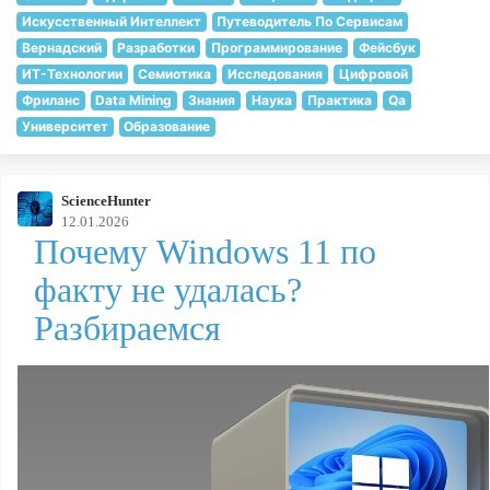
Искусственный Интеллект
Путеводитель По Сервисам
Вернадский
Разработки
Программирование
Фейсбук
ИТ-Технологии
Семиотика
Исследования
Цифровой
Фриланс
Data Mining
Знания
Наука
Практика
Qa
Университет
Образование
ScienceHunter
12.01.2026
Почему Windows 11 по
факту не удалась?
Разбираемся