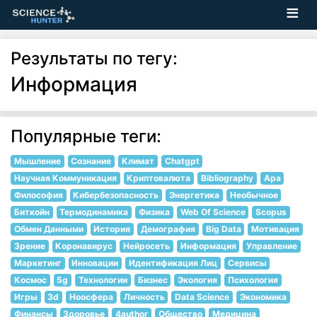
Результаты по тегу:
Информация
Популярные теги:
Мышление
Сознание
Климат
Chatgpt
Научная Коммуникация
Криптовалюта
Bibliography
Apa
Философия
Кибербезопасность
Энергетика
Необычное
Биткойн
Термодинамика
Физика
Web Of Science
Scopus
Обмен Данными
История
Демография
Big Data
Мотивация
Зрение
Коронавирус
Нейросеть
Информация
Управление
Маркетинг
Инновации
Идентификация Лиц
Сервисы
Космос
5g
Технологии
Бизнес
Экология
Психология
Игры
3d
Ноосфера
Личность
Data Science
Экономика
Финансы
Здоровье
4author
Общество
Медицина