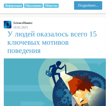
Подробнее...
Информация
Образование
Общество
ScienceHunter
10.02.2025
У людей оказалось всего 15
ключевых мотивов
поведения