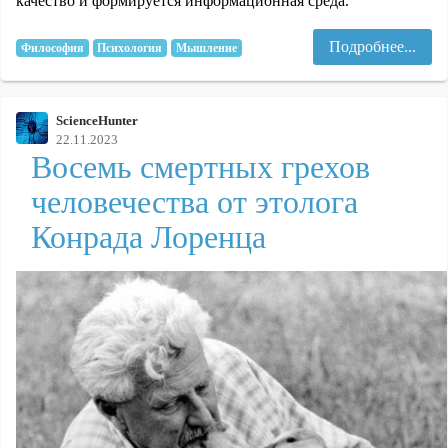
качество и формируется информационная среда.
Подробнее...
Философия
Психология
Мышление
ScienceHunter
22.11.2023
Восемь смертных грехов
человечества от этолога
Конрада Лоренца