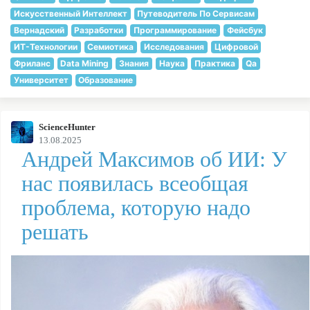
Искусственный Интеллект
Путеводитель По Сервисам
Вернадский
Разработки
Программирование
Фейсбук
ИТ-Технологии
Семиотика
Исследования
Цифровой
Фриланс
Data Mining
Знания
Наука
Практика
Qa
Университет
Образование
ScienceHunter
13.08.2025
Андрей Максимов об ИИ: У
нас появилась всеобщая
проблема, которую надо
решать