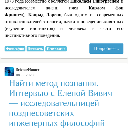
1973 года (совместно с коллегой
Николаем Тинбургеном
и
исследователем жизни пчел
Карлом фон
Фришем
),
Конрад Лоренц
был одним из современных
отцов-основателей этологии, науки о поведении животных
(изучение инстинктов) и человека в части его
инстинктивного поведения.
Подробнее...
Философия
Личность
Психология
ScienceHunter
08.11.2023
Найти метод познания.
Интервью с Еленой Вивич
— исследовательницей
позднесоветских
инженерных философий