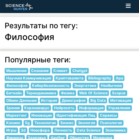
Результаты по тегу:
Философия
Популярные теги:
Мышление
Сознание
Климат
Chatgpt
Научная Коммуникация
Криптовалюта
Bibliography
Apa
Философия
Кибербезопасность
Энергетика
Необычное
Биткойн
Термодинамика
Физика
Web Of Science
Scopus
Обмен Данными
История
Демография
Big Data
Мотивация
Зрение
Коронавирус
Нейросеть
Информация
Управление
Маркетинг
Инновации
Идентификация Лиц
Сервисы
Космос
5g
Технологии
Бизнес
Экология
Психология
Игры
3d
Ноосфера
Личность
Data Science
Экономика
Финансы
Здоровье
4author
Общество
Медицина