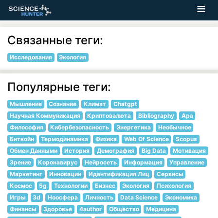
Связанные теги:
Исследования
Экология
Популярные теги:
Мышление
Сознание
Климат
Chatgpt
Научная Коммуникация
Криптовалюта
Bibliography
Apa
Философия
Кибербезопасность
Энергетика
Необычное
Биткойн
Термодинамика
Физика
Web Of Science
Scopus
Обмен Данными
История
Демография
Big Data
Мотивация
Зрение
Коронавирус
Нейросеть
Информация
Управление
Маркетинг
Инновации
Идентификация Лиц
Сервисы
Космос
5g
Технологии
Бизнес
Экология
Психология
Игры
3d
Ноосфера
Личность
Data Science
Экономика
Финансы
Здоровье
4author
Общество
Медицина