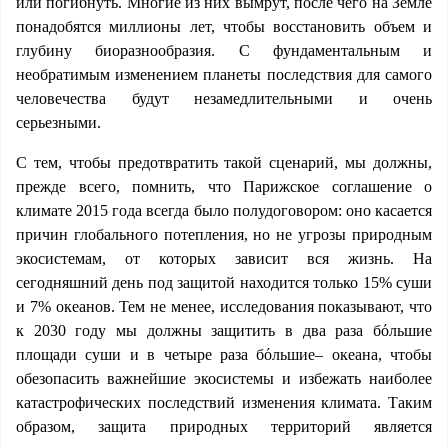
или погибнуть. Многие из них вымрут, после чего на Земле
понадобятся миллионы лет, чтобы восстановить объем и
глубину биоразнообразия. С фундаментальным и
необратимым изменением планеты последствия для самого
человечества будут незамедлительными и очень
серьезными.
С тем, чтобы предотвратить такой сценарий, мы должны,
прежде всего, помнить, что Парижское соглашение о
климате 2015 года всегда было полудоговором: оно касается
причин глобального потепления, но не угрозы природным
экосистемам, от которых зависит вся жизнь. На
сегодняшний день под защитой находится только 15% суши
и 7% океанов. Тем не менее, исследования показывают, что
к 2030 году мы должны защитить в два раза бόльшие
площади суши и в четыре раза бόльшие– океана, чтобы
обезопасить важнейшие экосистемы и избежать наиболее
катастрофических последствий изменения климата. Таким
образом, защита природных территорий является