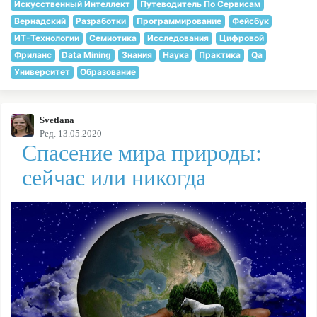
Искусственный Интеллект
Путеводитель По Сервисам
Вернадский
Разработки
Программирование
Фейсбук
ИТ-Технологии
Семиотика
Исследования
Цифровой
Фриланс
Data Mining
Знания
Наука
Практика
Qa
Университет
Образование
Svetlana
Ред. 13.05.2020
Спасение мира природы:
сейчас или никогда