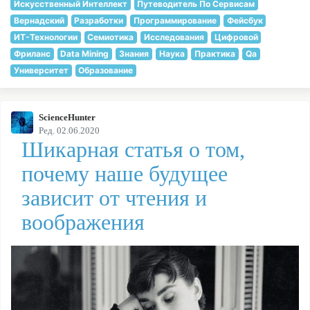
Искусственный Интеллект
Путеводитель По Сервисам
Вернадский
Разработки
Программирование
Фейсбук
ИТ-Технологии
Семиотика
Исследования
Цифровой
Фриланс
Data Mining
Знания
Наука
Практика
Qa
Университет
Образование
ScienceHunter
Ред. 02.06.2020
Шикарная статья о том,
почему наше будущее
зависит от чтения и
воображения