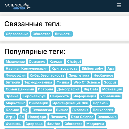
Связанные теги:
Образование
Общество
Личность
Популярные теги:
Мышление
Сознание
Климат
Chatgpt
Научная Коммуникация
Криптовалюта
Bibliography
Apa
Философия
Кибербезопасность
Энергетика
Необычное
Биткойн
Термодинамика
Физика
Web Of Science
Scopus
Обмен Данными
История
Демография
Big Data
Мотивация
Зрение
Коронавирус
Нейросеть
Информация
Управление
Маркетинг
Инновации
Идентификация Лиц
Сервисы
Космос
5g
Технологии
Бизнес
Экология
Психология
Игры
3d
Ноосфера
Личность
Data Science
Экономика
Финансы
Здоровье
4author
Общество
Медицина