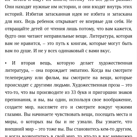
Они находят нужные им истории, и они входят внутрь этих
историй. Избитая затасканная идея не избита и затаскана
для них. Ведь ребенок открывает ее впервые для себя. Не
отвращайте детей от чтения лишь потому, что вам кажется,
будто они читают неправильные вещи. Литература, которая
вам не нравится, – это путь к книгам, которые могут быть
вам по душе. И не у всех одинаковый с вами вкус.
• И вторая вещь, которую делает художественная
литература, – она порождает эмпатию. Когда вы смотрите
телепередачу или фильм, вы смотрите на вещи, которые
происходят с другими людьми. Художественная проза – это
что-то, что вы производите из 33 букв и пригоршни знаков
препинания, и вы, вы один, используя свое воображение,
создаете мир, населяете его и смотрите вокруг чужими
глазами. Вы начинаете чувствовать вещи, посещать места и
миры, о которых вы бы и не узнали. Вы узнаете, что
внешний мир – это тоже вы. Вы становитесь кем-то другим,
и когда возвратитесь в свой мир, то что-то в вас немножко