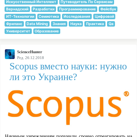
Искусственный Интеллект
Путеводитель По Сервисам
Вернадский
Разработки
Программирование
Фейсбук
ИТ-Технологии
Семиотика
Исследования
Цифровой
Фриланс
Data Mining
Знания
Наука
Практика
Qa
Университет
Образование
ScienceHunter
Ред. 26.12.2018
Scopus вместо науки: нужно
ли это Украине?
Научным учреждениям поручили срочно отреагировать на