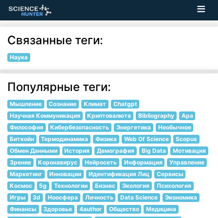
Связанные теги:
Наука
Популярные теги:
Мышление
Сознание
Климат
Chatgpt
Научная Коммуникация
Криптовалюта
Bibliography
Apa
Философия
Кибербезопасность
Энергетика
Необычное
Биткойн
Термодинамика
Физика
Web Of Science
Scopus
Обмен Данными
История
Демография
Big Data
Мотивация
Зрение
Коронавирус
Нейросеть
Информация
Управление
Маркетинг
Инновации
Идентификация Лиц
Сервисы
Космос
5g
Технологии
Бизнес
Экология
Психология
Игры
3d
Ноосфера
Личность
Data Science
Экономика
Финансы
Здоровье
4author
Общество
Медицина