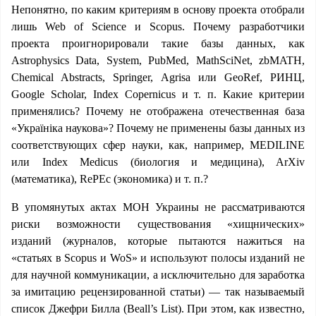
Непонятно, по каким критериям в основу проекта отобрали
лишь Web of Science и Scopus. Почему разработчики
проекта проигнорировали такие базы данных, как
Astrophysics Data, System, PubMed, MathSciNet, zbMATH,
Chemical Abstracts, Springer, Agrisа или GeoRef, РИНЦ,
Google Scholar, Index Copernicus и т. п. Какие критерии
применялись? Почему не отображена отечественная база
«Україніка наукова»? Почему не применены базы данных из
соответствующих сфер науки, как, например, MEDILINE
или Index Medicus (биология и медицина), ArXiv
(математика), RePEc (экономика) и т. п.?
В упомянутых актах МОН Украины не рассматриваются
риски возможности существования «хищнических»
изданий (журналов, которые пытаются нажиться на
«статьях в Scopus и WoS» и используют полосы изданий не
для научной коммуникации, а исключительно для заработка
за имитацию рецензированной статьи) — так называемый
список Джефри Билла (Beall’s List). При этом, как известно,