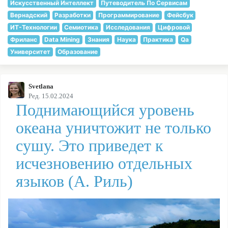
Искусственный Интеллект
Путеводитель По Сервисам
Вернадский
Разработки
Программирование
Фейсбук
ИТ-Технологии
Семиотика
Исследования
Цифровой
Фриланс
Data Mining
Знания
Наука
Практика
Qa
Университет
Образование
Svetlana
Ред. 15.02.2024
Поднимающийся уровень
океана уничтожит не только
сушу. Это приведет к
исчезновению отдельных
языков (А. Риль)