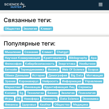
Связанные теги:
Общество
Экология
Климат
Популярные теги:
Мышление
Сознание
Климат
Chatgpt
Научная Коммуникация
Криптовалюта
Bibliography
Apa
Философия
Кибербезопасность
Энергетика
Необычное
Биткойн
Термодинамика
Физика
Web Of Science
Scopus
Обмен Данными
История
Демография
Big Data
Мотивация
Зрение
Коронавирус
Нейросеть
Информация
Управление
Маркетинг
Инновации
Идентификация Лиц
Сервисы
Космос
5g
Технологии
Бизнес
Экология
Психология
Игры
3d
Ноосфера
Личность
Data Science
Экономика
Финансы
Здоровье
4author
Общество
Медицина