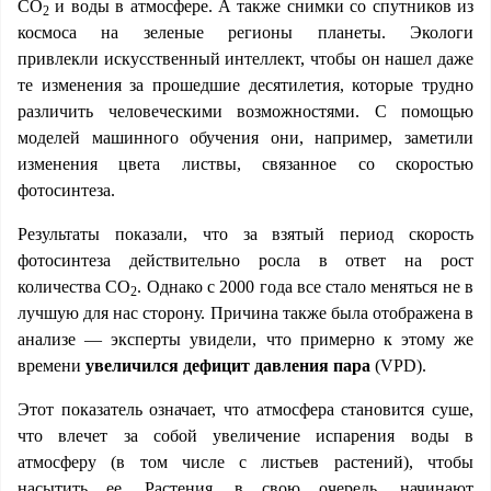
СО
и воды в атмосфере. А также снимки со спутников из
2
космоса на зеленые регионы планеты. Экологи
привлекли искусственный интеллект, чтобы он нашел даже
те изменения за прошедшие десятилетия, которые трудно
различить человеческими возможностями. С помощью
моделей машинного обучения они, например, заметили
изменения цвета листвы, связанное со скоростью
фотосинтеза.
Результаты показали, что за взятый период скорость
фотосинтеза действительно росла в ответ на рост
количества СО
. Однако с 2000 года все стало меняться не в
2
лучшую для нас сторону. Причина также была отображена в
анализе — эксперты увидели, что примерно к этому же
времени
увеличился дефицит давления пара
(VPD).
Этот показатель означает, что атмосфера становится суше,
что влечет за собой увеличение испарения воды в
атмосферу (в том числе с листьев растений), чтобы
насытить ее. Растения, в свою очередь, начинают