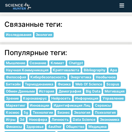
Связанные теги:
Исследования
Экология
Популярные теги:
Мышление
Сознание
Климат
Chatgpt
Научная Коммуникация
Криптовалюта
Bibliography
Apa
Философия
Кибербезопасность
Энергетика
Необычное
Биткойн
Термодинамика
Физика
Web Of Science
Scopus
Обмен Данными
История
Демография
Big Data
Мотивация
Зрение
Коронавирус
Нейросеть
Информация
Управление
Маркетинг
Инновации
Идентификация Лиц
Сервисы
Космос
5g
Технологии
Бизнес
Экология
Психология
Игры
3d
Ноосфера
Личность
Data Science
Экономика
Финансы
Здоровье
4author
Общество
Медицина