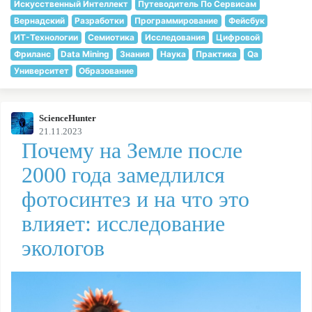
Искусственный Интеллект
Путеводитель По Сервисам
Вернадский
Разработки
Программирование
Фейсбук
ИТ-Технологии
Семиотика
Исследования
Цифровой
Фриланс
Data Mining
Знания
Наука
Практика
Qa
Университет
Образование
ScienceHunter
21.11.2023
Почему на Земле после
2000 года замедлился
фотосинтез и на что это
влияет: исследование
экологов