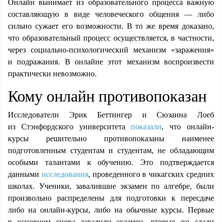
Онлайн вынимает из образовательного процесса важную
составляющую в виде человеческого общения — либо
сильно сужает его возможности. В то же время доказано,
что образовательный процесс осуществляется, в частности,
через социально-психологический меха­низм «заражения»
и подражания. В онлайне этот механизм воспроизвести
практически невозможно.
Кому онлайн противопоказан
Исследователи Эрик Беттингер и Сюзанна Лоеб
из Стэнфордского университета
показали
, что онлайн-
курсы решительно противопоказаны наименее
подготовленным студентам и студентам, не обладающим
особыми талантами к обучению. Это подтверждается
данными
исследования
, проведенного в чикагских средних
школах. Ученики, завалившие экзамен по алгебре, были
произвольно распределены для подготовки к пересдаче
либо на онлайн-курсы, либо на обычные курсы.
Первые
в основном снова завалили экзамен, вторые же сдали