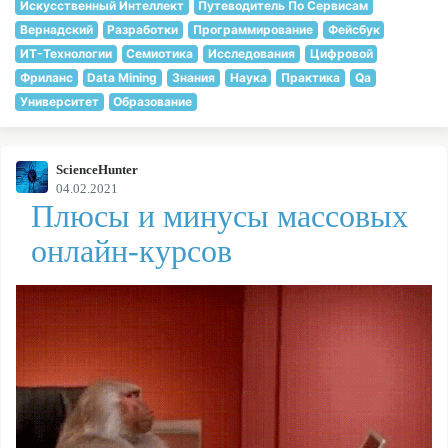
Искусственный Интеллект
Путеводитель По Сервисам
Вернадский
Разработки
Программирование
Фейсбук
ИТ-Технологии
Семиотика
Исследования
Цифровой
Фриланс
Data Mining
Знания
Наука
Практика
Qa
Университет
Образование
ScienceHunter
04.02.2021
Плюсы и минусы массовых
онлайн-курсов