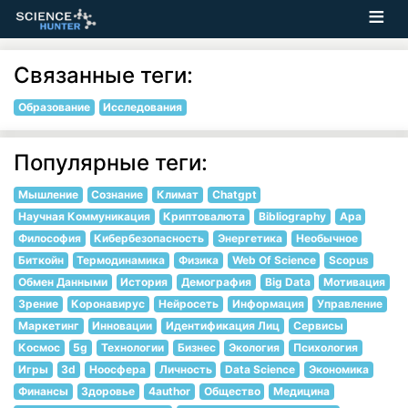
Связанные теги:
Образование
Исследования
Популярные теги:
Мышление
Сознание
Климат
Chatgpt
Научная Коммуникация
Криптовалюта
Bibliography
Apa
Философия
Кибербезопасность
Энергетика
Необычное
Биткойн
Термодинамика
Физика
Web Of Science
Scopus
Обмен Данными
История
Демография
Big Data
Мотивация
Зрение
Коронавирус
Нейросеть
Информация
Управление
Маркетинг
Инновации
Идентификация Лиц
Сервисы
Космос
5g
Технологии
Бизнес
Экология
Психология
Игры
3d
Ноосфера
Личность
Data Science
Экономика
Финансы
Здоровье
4author
Общество
Медицина