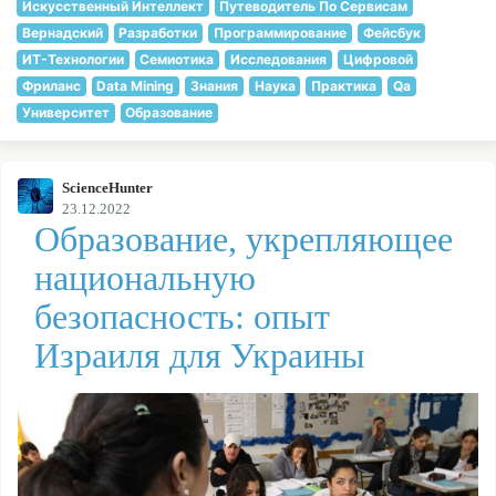
Искусственный Интеллект
Путеводитель По Сервисам
Вернадский
Разработки
Программирование
Фейсбук
ИТ-Технологии
Семиотика
Исследования
Цифровой
Фриланс
Data Mining
Знания
Наука
Практика
Qa
Университет
Образование
ScienceHunter
23.12.2022
Образование, укрепляющее
национальную
безопасность: опыт
Израиля для Украины