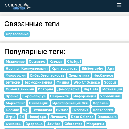
Связанные теги:
Образование
Популярные теги:
Мышление
Сознание
Климат
Chatgpt
Научная Коммуникация
Криптовалюта
Bibliography
Apa
Философия
Кибербезопасность
Энергетика
Необычное
Биткойн
Термодинамика
Физика
Web Of Science
Scopus
Обмен Данными
История
Демография
Big Data
Мотивация
Зрение
Коронавирус
Нейросеть
Информация
Управление
Маркетинг
Инновации
Идентификация Лиц
Сервисы
Космос
5g
Технологии
Бизнес
Экология
Психология
Игры
3d
Ноосфера
Личность
Data Science
Экономика
Финансы
Здоровье
4author
Общество
Медицина