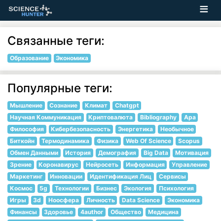
Связанные теги:
Образование
Экономика
Популярные теги:
Мышление
Сознание
Климат
Chatgpt
Научная Коммуникация
Криптовалюта
Bibliography
Apa
Философия
Кибербезопасность
Энергетика
Необычное
Биткойн
Термодинамика
Физика
Web Of Science
Scopus
Обмен Данными
История
Демография
Big Data
Мотивация
Зрение
Коронавирус
Нейросеть
Информация
Управление
Маркетинг
Инновации
Идентификация Лиц
Сервисы
Космос
5g
Технологии
Бизнес
Экология
Психология
Игры
3d
Ноосфера
Личность
Data Science
Экономика
Финансы
Здоровье
4author
Общество
Медицина