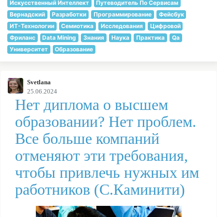
Искусственный Интеллект
Путеводитель По Сервисам
Вернадский
Разработки
Программирование
Фейсбук
ИТ-Технологии
Семиотика
Исследования
Цифровой
Фриланс
Data Mining
Знания
Наука
Практика
Qa
Университет
Образование
Svetlana
25.06.2024
Нет диплома о высшем
образовании? Нет проблем.
Все больше компаний
отменяют эти требования,
чтобы привлечь нужных им
работников (С.Каминити)