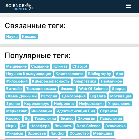
Связанные теги:
Наука
Космос
Популярные теги:
Мышление
Сознание
Климат
Chatgpt
Научная Коммуникация
Криптовалюта
Bibliography
Apa
Философия
Кибербезопасность
Энергетика
Необычное
Биткойн
Термодинамика
Физика
Web Of Science
Scopus
Обмен Данными
История
Демография
Big Data
Мотивация
Зрение
Коронавирус
Нейросеть
Информация
Управление
Маркетинг
Инновации
Идентификация Лиц
Сервисы
Космос
5g
Технологии
Бизнес
Экология
Психология
Игры
3d
Ноосфера
Личность
Data Science
Экономика
Финансы
Здоровье
4author
Общество
Медицина