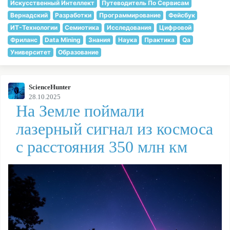
Искусственный Интеллект
Путеводитель По Сервисам
Вернадский
Разработки
Программирование
Фейсбук
ИТ-Технологии
Семиотика
Исследования
Цифровой
Фриланс
Data Mining
Знания
Наука
Практика
Qa
Университет
Образование
ScienceHunter
28.10.2025
На Земле поймали
лазерный сигнал из космоса
с расстояния 350 млн км