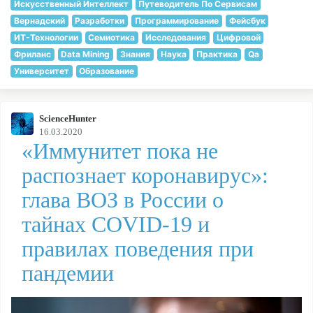
Искусственный Интеллект
Путеводитель По Сервисам
Вернадский
Разработки
Программирование
Фейсбук
ИТ-Технологии
Семиотика
Исследования
Цифровой
Фриланс
Data Mining
Знания
Наука
Практика
Qa
Университет
Образование
ScienceHunter
16.03.2020
«Иммунитет пока не
распознает коронавирус»:
глава ВОЗ в России о
тайнах COVID-19 и
правилах поведения при
пандемии