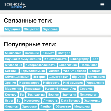
Связанные теги:
Медицина
Общество
Здоровье
Популярные теги:
Мышление
Сознание
Климат
Chatgpt
Научная Коммуникация
Криптовалюта
Bibliography
Apa
Философия
Кибербезопасность
Энергетика
Необычное
Биткойн
Термодинамика
Физика
Web Of Science
Scopus
Обмен Данными
История
Демография
Big Data
Мотивация
Зрение
Коронавирус
Нейросеть
Информация
Управление
Маркетинг
Инновации
Идентификация Лиц
Сервисы
Космос
5g
Технологии
Бизнес
Экология
Психология
Игры
3d
Ноосфера
Личность
Data Science
Экономика
Финансы
Здоровье
4author
Общество
Медицина