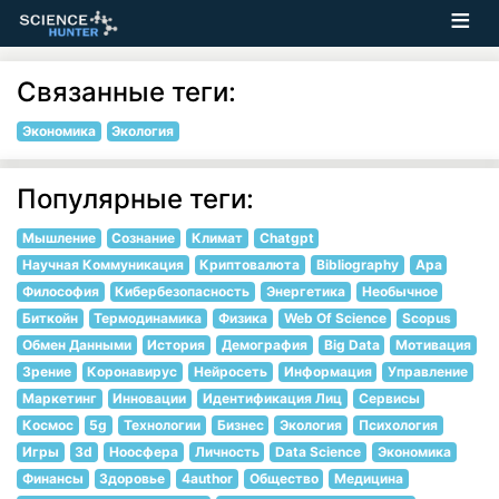
Связанные теги:
Экономика
Экология
Популярные теги:
Мышление
Сознание
Климат
Chatgpt
Научная Коммуникация
Криптовалюта
Bibliography
Apa
Философия
Кибербезопасность
Энергетика
Необычное
Биткойн
Термодинамика
Физика
Web Of Science
Scopus
Обмен Данными
История
Демография
Big Data
Мотивация
Зрение
Коронавирус
Нейросеть
Информация
Управление
Маркетинг
Инновации
Идентификация Лиц
Сервисы
Космос
5g
Технологии
Бизнес
Экология
Психология
Игры
3d
Ноосфера
Личность
Data Science
Экономика
Финансы
Здоровье
4author
Общество
Медицина