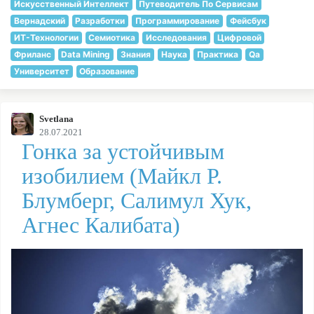
Искусственный Интеллект
Путеводитель По Сервисам
Вернадский
Разработки
Программирование
Фейсбук
ИТ-Технологии
Семиотика
Исследования
Цифровой
Фриланс
Data Mining
Знания
Наука
Практика
Qa
Университет
Образование
Svetlana
28.07.2021
Гонка за устойчивым
изобилием (Майкл Р.
Блумберг, Салимул Хук,
Агнес Калибата)