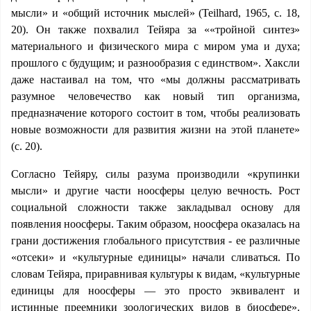
мысли» и «общий источник мыслей» (Teilhard, 1965, с. 18,
20). Он также похвалил Тейяра за ««тройной синтез»
материального и физического мира с миром ума и духа;
прошлого с будущим; и разнообразия с единством». Хаксли
даже настаивал на том, что «мы должны рассматривать
разумное человечество как новый тип организма,
предназначение которого состоит в том, чтобы реализовать
новые возможности для развития жизни на этой планете»
(с. 20).
Согласно Тейяру, силы разума производили «крупинки
мысли» и другие части ноосферы целую вечность. Рост
социальной сложности также закладывал основу для
появления ноосферы. Таким образом, ноосфера оказалась на
грани достижения глобального присутствия - ее различные
«отсеки» и «культурные единицы» начали сливаться. По
словам Тейяра, приравнивая культуры к видам, «культурные
единицы для ноосферы — это просто эквивалент и
истинные преемники зоологических видов в биосфере».