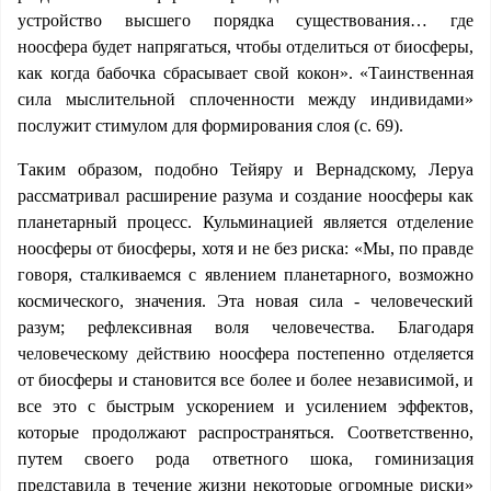
устройство высшего порядка существования… где
ноосфера будет напрягаться, чтобы отделиться от биосферы,
как когда бабочка сбрасывает свой кокон». «Таинственная
сила мыслительной сплоченности между индивидами»
послужит стимулом для формирования слоя (с. 69).
Таким образом, подобно Тейяру и Вернадскому, Леруа
рассматривал расширение разума и создание ноосферы как
планетарный процесс. Кульминацией является отделение
ноосферы от биосферы, хотя и не без риска: «Мы, по правде
говоря, сталкиваемся с явлением планетарного, возможно
космического, значения. Эта новая сила - человеческий
разум; рефлексивная воля человечества. Благодаря
человеческому действию ноосфера постепенно отделяется
от биосферы и становится все более и более независимой, и
все это с быстрым ускорением и усилением эффектов,
которые продолжают распространяться. Соответственно,
путем своего рода ответного шока, гоминизация
представила в течение жизни некоторые огромные риски»