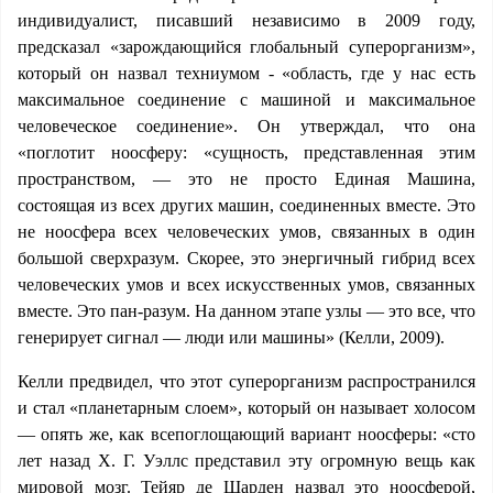
индивидуалист, писавший независимо в 2009 году,
предсказал «зарождающийся глобальный суперорганизм»,
который он назвал техниумом - «область, где у нас есть
максимальное соединение с машиной и максимальное
человеческое соединение». Он утверждал, что она
«поглотит ноосферу: «сущность, представленная этим
пространством, — это не просто Единая Машина,
состоящая из всех других машин, соединенных вместе. Это
не ноосфера всех человеческих умов, связанных в один
большой сверхразум. Скорее, это энергичный гибрид всех
человеческих умов и всех искусственных умов, связанных
вместе. Это пан-разум. На данном этапе узлы — это все, что
генерирует сигнал — люди или машины» (Келли, 2009).
Келли предвидел, что этот суперорганизм распространился
и стал «планетарным слоем», который он называет холосом
— опять же, как всепоглощающий вариант ноосферы: «сто
лет назад Х. Г. Уэллс представил эту огромную вещь как
мировой мозг. Тейяр де Шарден назвал это ноосферой,