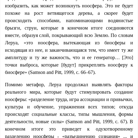
изобразить, как может возникнуть ноосфера. Это не будет
похоже на рост ветвящегося дерева, а скорее будет
происходить способами, напоминающими водянистые
брызги, струи, которые в конечном итоге соединяются
вместе, образуя слой, покрывающий всю Землю. По словам
Леруа, «это ноосфера, вытекающая из биосферы и
исходящая из нее, и заканчивающаяся тем, что имеет ту же
амплитуду и ту же важность, что и ее генератор… [Это]
точки выброса, которые [будут] прикреплять ноосферу к
биосфере» (Samson and Pitt, 1999, с. 66–67).
Помимо метафор, Леруа продолжал выявлять факторы
реального мира, которые будут стимулировать создание
ноосферы: «разделение труда, игра ассоциации и привычки,
культура и обучение, упражнения всех типов; откуда
происходят социальные классы, типы мышления, формы
деятельности, новые силы» (Samson and Pitt, 1999, с. 67). В
конечном итоге это приведет к одухотворенному
разделению ноосферы - «разъединению сознания» ... и