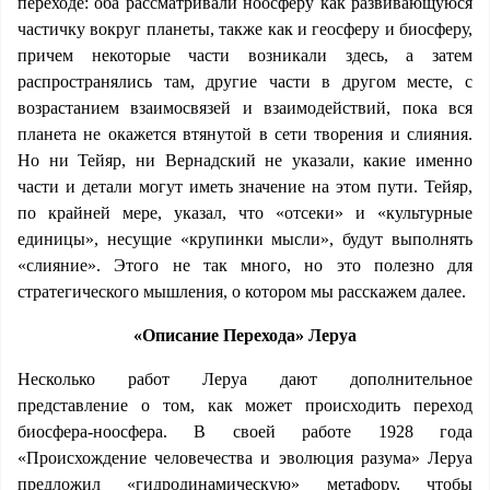
переходе: оба рассматривали ноосферу как развивающуюся
частичку вокруг планеты, также как и геосферу и биосферу,
причем некоторые части возникали здесь, а затем
распространялись там, другие части в другом месте, с
возрастанием взаимосвязей и взаимодействий, пока вся
планета не окажется втянутой в сети творения и слияния.
Но ни Тейяр, ни Вернадский не указали, какие именно
части и детали могут иметь значение на этом пути. Тейяр,
по крайней мере, указал, что «отсеки» и «культурные
единицы», несущие «крупинки мысли», будут выполнять
«слияние». Этого не так много, но это полезно для
стратегического мышления, о котором мы расскажем далее.
«Описание Перехода» Леруа
Несколько работ Леруа дают дополнительное
представление о том, как может происходить переход
биосфера-ноосфера. В своей работе 1928 года
«Происхождение человечества и эволюция разума» Леруа
предложил «гидродинамическую» метафору, чтобы