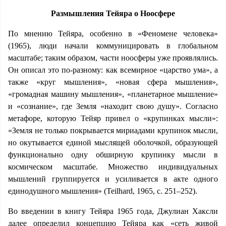
Размышления Тейяра о Ноосфере
По мнению Тейяра, особенно в «Феномене человека»
(1965), люди начали коммуницировать в глобальном
масштабе; таким образом, части ноосферы уже проявлялись.
Он описал это по-разному: как всемирное «царство ума», а
также «круг мышления», «новая сфера мышления»,
«громадная машину мышления», «планетарное мышление»
и «сознание», где Земля «находит свою душу». Согласно
метафоре, которую Тейяр привел о «крупинках мысли»:
«Земля не только покрывается мириадами крупинок мысли,
но окутывается единой мыслящей оболочкой, образующей
функционально одну обширную крупинку мысли в
космическом масштабе. Множество индивидуальных
мышлений группируется и усиливается в акте одного
единодушного мышления» (Teilhard, 1965, с. 251–252).
Во введении в книгу Тейяра 1965 года, Джулиан Хаксли
далее определил концепцию Тейяра как «сеть живой