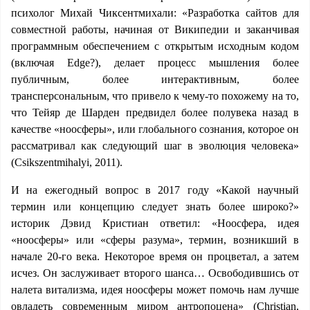
психолог Михай Чиксентмихали: «Разработка сайтов для
совместной работы, начиная от Википедии и заканчивая
программным обеспечением с открытым исходным кодом
(включая Edge?), делает процесс мышления более
публичным, более интерактивным, более
трансперсональным, что привело к чему-то похожему на то,
что Тейяр де Шарден предвидел более полувека назад в
качестве «ноосферы», или глобального сознания, которое он
рассматривал как следующий шаг в эволюция человека»
(Csikszentmihalyi, 2011).
И на ежегодный вопрос в 2017 году «Какой научный
термин или концепцию следует знать более широко?»
историк Дэвид Кристиан ответил: «Ноосфера, идея
«ноосферы» или «сферы разума», термин, возникший в
начале 20-го века. Некоторое время он процветал, а затем
исчез. Он заслуживает второго шанса… Освободившись от
налета витализма, идея ноосферы может помочь нам лучше
овладеть современным миром антропоцена» (Christian,