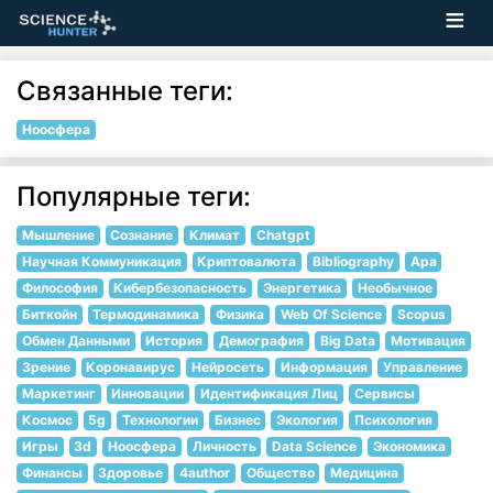
Связанные теги:
Ноосфера
Популярные теги:
Мышление
Сознание
Климат
Chatgpt
Научная Коммуникация
Криптовалюта
Bibliography
Apa
Философия
Кибербезопасность
Энергетика
Необычное
Биткойн
Термодинамика
Физика
Web Of Science
Scopus
Обмен Данными
История
Демография
Big Data
Мотивация
Зрение
Коронавирус
Нейросеть
Информация
Управление
Маркетинг
Инновации
Идентификация Лиц
Сервисы
Космос
5g
Технологии
Бизнес
Экология
Психология
Игры
3d
Ноосфера
Личность
Data Science
Экономика
Финансы
Здоровье
4author
Общество
Медицина