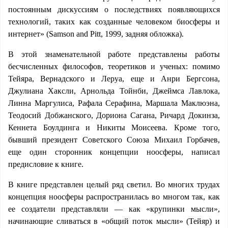
постоянным дискуссиям о последствиях появляющихся
технологий, таких как созданные человеком биосферы и
интернет» (Samson and Pitt, 1999, задняя обложка).
В этой знаменательной работе представлены работы
бесчисленных философов, теоретиков и ученых: помимо
Тейяра, Вернадского и Леруа, еще и Анри Бергсона,
Джулиана Хаксли, Арнольда Тойнби, Джеймса Лавлока,
Линна Маргулиса, Рафала Серафина, Маршала Маклюэна,
Теодосий Добжанского, Дориона Сагана, Ричард Докинза,
Кеннета Боулдинга и Никиты Моисеева. Кроме того,
бывший президент Советского Союза Михаил Горбачев,
еще один сторонник концепции ноосферы, написал
предисловие к книге.
В книге представлен целый ряд светил. Во многих трудах
концепция ноосферы распространилась во многом так, как
ее создатели представляли — как «крупинки мысли»,
начинающие сливаться в «общий поток мысли» (Тейяр) и