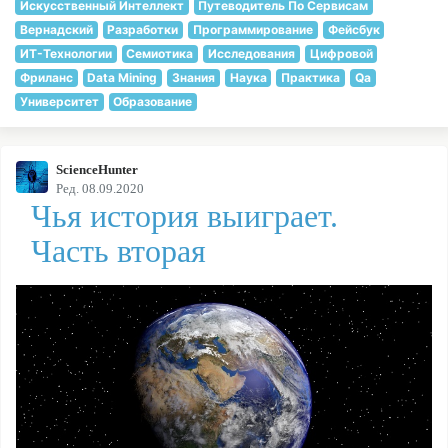
Искусственный Интеллект
Путеводитель По Сервисам
Вернадский
Разработки
Программирование
Фейсбук
ИТ-Технологии
Семиотика
Исследования
Цифровой
Фриланс
Data Mining
Знания
Наука
Практика
Qa
Университет
Образование
ScienceHunter
Ред. 08.09.2020
Чья история выиграет.
Часть вторая