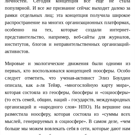
личностей. Сегодня концепция все еще не стала
популярной. И все же признание сейчас выходит далеко за
рамки отдельных лиц; эта концепция получила широкое
распространение на многих организационных платформах,
особенно на тех, которые создали интернет-
представительство, например, веб-сайты для журналов,
институтов, блогов и неправительственных организаций-
активистов.
Мировые и экологические движения были одними из
первых, кто воспользовался концепцией ноосферы. Особо
следует отметить, что ученая-активист Элиз Боулдин
описала, как а-ля Тейяр, «многослойную карту мира»,
которая состояла из геосферы, биосферы и «социосферы»
(то есть семей, общин, наций - государств, международных
организаций и «народного слоя» НПО). На вершине она
разместила ноосферу, которая состояла из «суммы всех
мыслей, генерируемых в социосфере». В самом деле, «чем
больше мы можем вовлекать себя в сети, которые дают нам