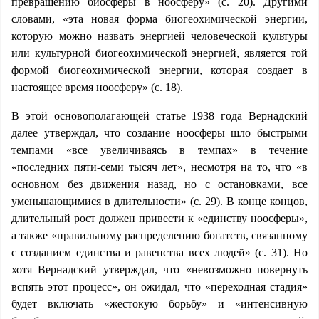
превращению биосферы в ноосферу» (с. 20). Другими
словами, «эта новая форма биогеохимической энергии,
которую можно назвать энергией человеческой культуры
или культурной биогеохимической энергией, является той
формой биогеохимической энергии, которая создает в
настоящее время ноосферу» (с. 18).
В этой основополагающей статье 1938 года Вернадский
далее утверждал, что создание ноосферы шло быстрыми
темпами «все увеличиваясь в темпах» в течение
«последних пяти-семи тысяч лет», несмотря на то, что «в
основном без движения назад, но с остановками, все
уменьшающимися в длительности» (с. 29). В конце концов,
длительный рост должен привести к «единству ноосферы»,
а также «правильному распределению богатств, связанному
с созданием единства и равенства всех людей» (с. 31). Но
хотя Вернадский утверждал, что «невозможно повернуть
вспять этот процесс», он ожидал, что «переходная стадия»
будет включать «жестокую борьбу» и «интенсивную