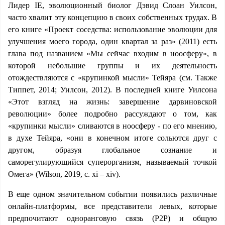
Лидер IE, эволюционный биолог Дэвид Слоан Уилсон,
часто хвалит эту концепцию в своих собственных трудах. В
его книге «Проект соседства: использование эволюции для
улучшения моего города, один квартал за раз» (2011) есть
глава под названием «Мы сейчас входим в ноосферу», в
которой небольшие группы и их деятельность
отождествляются с «крупинкой мысли» Тейяра (см. Также
Типпет, 2014; Уилсон, 2012). В последней книге Уилсона
«Этот взгляд на жизнь: завершение дарвиновской
революции» более подробно рассуждают о том, как
«крупинки мысли» сливаются в ноосферу - по его мнению,
в духе Тейяра, «они в конечном итоге сольются друг с
другом, образуя глобальное сознание и
саморегулирующийся суперорганизм, называемый точкой
Омега» (Wilson, 2019, с. xi – xiv).
В еще одном значительном событии появились различные
онлайн-платформы, все представители левых, которые
предпочитают одноранговую связь (P2P) и общую