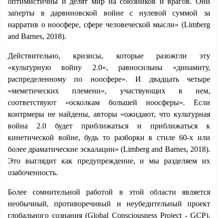
оптимистичны и делят мир на союзников и врагов. Они
заперты в дарвиновской войне с нулевой суммой за
нарратив о ноосфере, сфере человеческой мысли» (Limberg
and Barnes, 2018).
Действительно, кризисы, которые разожгли эту
«культурную войну 2.0», равносильны «динамиту,
распределенному по ноосфере». И двадцать четыре
«меметических племени», участвующих в нем,
соответствуют «осколкам большей ноосферы». Если
контрмеры не найдены, авторы «ожидают, что культурная
война 2.0 будет приближаться и приближаться к
кинетической войне, будь то разборки в стиле 60-х или
более драматические эскалации» (Limberg and Barnes, 2018).
Это выглядит как предупреждение, и мы разделяем их
озабоченность.
Более сомнительной работой в этой области является
необычный, противоречивый и неубедительный проект
глобального сознания (Global Consciousness Project - GCP).