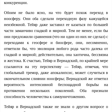
конкуренции.
Обоим не было ясно, на что будет похож переход в
ноосферу. Они оба сделали переходную фазу кажущейся
неизбежной. Тейяр даже заставил ее казаться по большей
части заманчиво гладкой и мирной. Тем не менее, если бы
они предложили сравнения (что ни один из них не сделал) с
переходами к геосфере и биосфере, они, несомненно,
отметили бы, что эволюция любого рода часто далека от
гладкой и мирной; действительно, она хаотична, бессвязна
и жестока. К счастью, Тейяр и Вернадский, по крайней мере
ссылаются на эту перспективу — Тейяр, отмечая, что
глобальный тремор, даже апокалипсис, может случиться в
окончательном слиянии ноосферы; Вернадский же отметил
вероятность интенсивной беспощадной борьбы на
протяжении нескольких поколений. Оба признали
способность человечества к самоуничтожению.
Тейяр и Вернадский также не знали о другом вопросе о