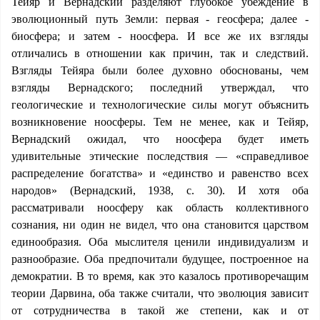
Тейяр и Вернадский разделяют глубокое убеждение в
эволюционный путь Земли: первая - геосфера; далее -
биосфера; и затем - ноосфера. И все же их взгляды
отличались в отношении как причин, так и следствий.
Взгляды Тейяра были более духовно обоснованы, чем
взгляды Вернадского; последний утверждал, что
геологические и технологические силы могут объяснить
возникновение ноосферы. Тем не менее, как и Тейяр,
Вернадский ожидал, что ноосфера будет иметь
удивительные этические последствия — «справедливое
распределение богатства» и «единство и равенство всех
народов» (Вернадский, 1938, с. 30). И хотя оба
рассматривали ноосферу как область коллективного
сознания, ни один не видел, что она становится царством
единообразия. Оба мыслителя ценили индивидуализм и
разнообразие. Оба предпочитали будущее, построенное на
демократии. В то время, как это казалось противоречащим
теории Дарвина, оба также считали, что эволюция зависит
от сотрудничества в такой же степени, как и от