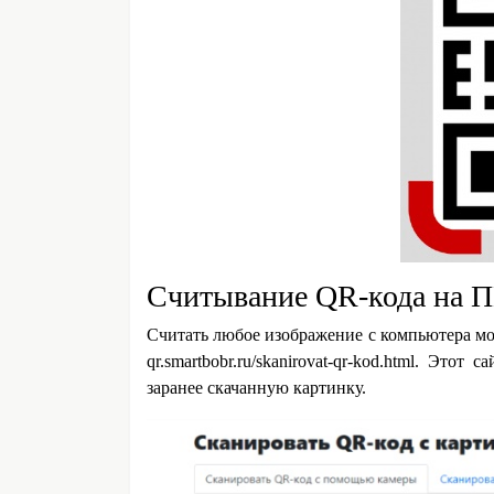
Считывание QR-кода на 
Считать любое изображение с компьютера м
qr.smartbobr.ru/skanirovat-qr-kod.html. Эт
от са
заранее скачанную картинку.