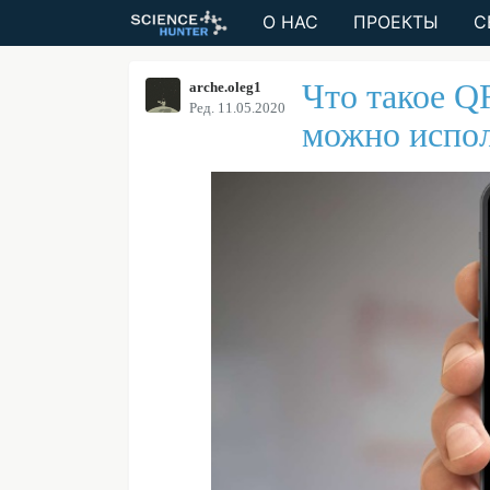
О НАС
ПРОЕКТЫ
С
Что такое QR
arche.oleg1
Ред. 11.05.2020
можно испол