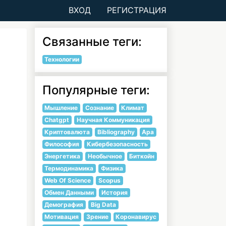
ВХОД
РЕГИСТРАЦИЯ
Связанные теги:
Технологии
Популярные теги:
Мышление
Сознание
Климат
Chatgpt
Научная Коммуникация
Криптовалюта
Bibliography
Apa
Философия
Кибербезопасность
Энергетика
Необычное
Биткойн
Термодинамика
Физика
Web Of Science
Scopus
Обмен Данными
История
Демография
Big Data
Мотивация
Зрение
Коронавирус