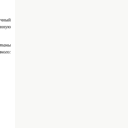
ичный
анную
отаны
ного: