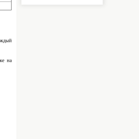
аждый
же на