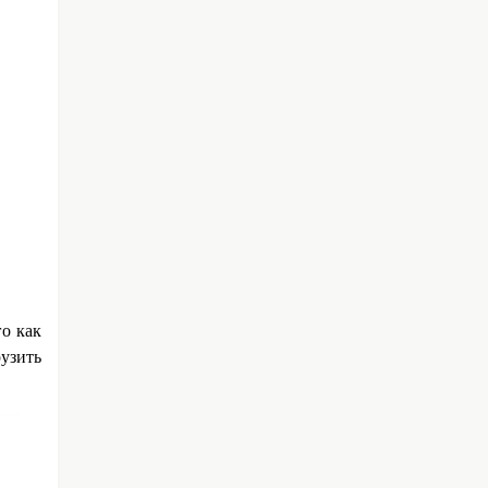
го
как
узить