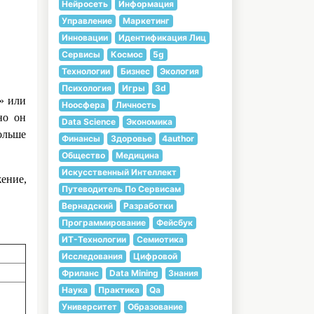
Нейросеть
Информация
Управление
Маркетинг
Инновации
Идентификация Лиц
Сервисы
Космос
5g
Технологии
Бизнес
Экология
Психология
Игры
3d
» или
Ноосфера
Личность
но он
Data Science
Экономика
ольше
Финансы
Здоровье
4author
Общество
Медицина
Искусственный Интеллект
ение,
Путеводитель По Сервисам
Вернадский
Разработки
Программирование
Фейсбук
ИТ-Технологии
Семиотика
Исследования
Цифровой
Фриланс
Data Mining
Знания
Наука
Практика
Qa
Университет
Образование