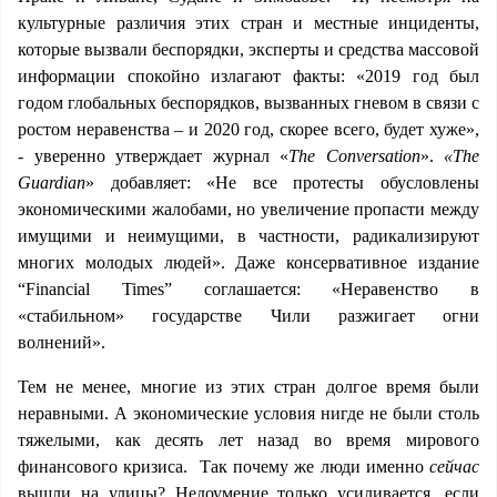
культурные различия этих стран и местные инциденты,
которые вызвали беспорядки, эксперты и средства массовой
информации спокойно излагают факты: «2019 год был
годом глобальных беспорядков, вызванных гневом в связи с
ростом неравенства – и 2020 год, скорее всего, будет хуже»,
- уверенно утверждает журнал «
The Conversation
».
«
The
Guardian
» добавляет: «Не все протесты обусловлены
экономическими жалобами, но увеличение пропасти между
имущими и неимущими, в частности, радикализируют
многих молодых людей». Даже консервативное издание
“Financial Times” соглашается: «Неравенство в
«стабильном» государстве Чили разжигает огни
волнений».
Тем не менее, многие из этих стран долгое время были
неравными. А экономические условия нигде не были столь
тяжелыми, как десять лет назад во время мирового
финансового кризиса. Так почему же люди именно
сейчас
вышли на улицы? Недоумение только усиливается, если