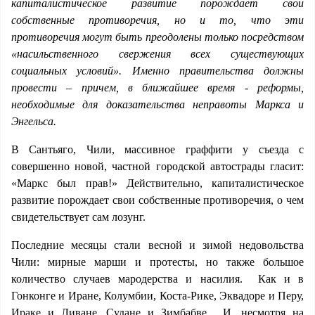
капиталистическое развитие порождает свои
собственные противоречия, но и то, что эти
противоречия могут быть преодолены только посредством
«насильственного свержения всех существующих
социальных условий».
Именно правительства должны
провести –
причем,
в ближайшее время - реформы,
необходимые для доказательства неправоты Маркса и
Энгельса.
В Сантьяго, Чили, массивное граффити у съезда с
совершенно новой, частной городской автострады гласит:
«Маркс был прав!» Действительно, капиталистическое
развитие порождает свои собственные противоречия, о чем
свидетельствует сам лозунг.
Последние месяцы стали весной и зимой недовольства
Чили: мирные марши и протесты, но также большое
количество случаев мародерства и насилия. Как и в
Гонконге и Иране, Колумбии, Коста-Рике, Эквадоре и Перу,
Ираке и Ливане, Судане и Зимбабве. И, несмотря на