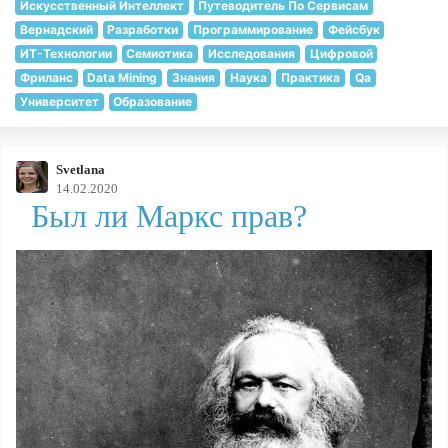
Искусственный Интеллект
Путеводитель По Сервисам
Вернадский
Разработки
Программирование
Фейсбук
ИТ-Технологии
Семиотика
Исследования
Цифровой
Фриланс
Data Mining
Знания
Наука
Практика
Qa
Университет
Образование
Svetlana
14.02.2020
Был ли Маркс прав?