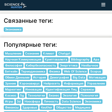
Связанные теги:
Экономика
Популярные теги:
Мышление
Сознание
Климат
Chatgpt
Научная Коммуникация
Криптовалюта
Bibliography
Apa
Философия
Кибербезопасность
Энергетика
Необычное
Биткойн
Термодинамика
Физика
Web Of Science
Scopus
Обмен Данными
История
Демография
Big Data
Мотивация
Зрение
Коронавирус
Нейросеть
Информация
Управление
Маркетинг
Инновации
Идентификация Лиц
Сервисы
Космос
5g
Технологии
Бизнес
Экология
Психология
Игры
3d
Ноосфера
Личность
Data Science
Экономика
Финансы
Здоровье
4author
Общество
Медицина