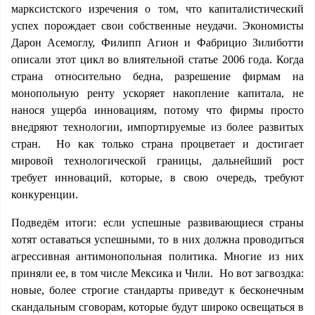
марксистского изречения о том, что капиталистический
успех порождает свои собственные неудачи. Экономисты
Дарон Асемоглу, Филипп Агион и Фабрицио Зилиботти
описали этот цикл во влиятельной статье 2006 года. Когда
страна относительно бедна, разрешение фирмам на
монопольную ренту ускоряет накопление капитала, не
нанося ущерба инновациям, потому что фирмы просто
внедряют технологии, импортируемые из более развитых
стран. Но как только страна процветает и достигает
мировой технологической границы, дальнейший рост
требует инноваций, которые, в свою очередь, требуют
конкуренции.
Подведём итоги: если успешные развивающиеся страны
хотят оставаться успешными, то в них должна проводиться
агрессивная антимонопольная политика. Многие из них
приняли ее, в том числе Мексика и Чили. Но вот загвоздка:
новые, более строгие стандарты приведут к бесконечным
скандальным сговорам, которые будут широко освещаться в