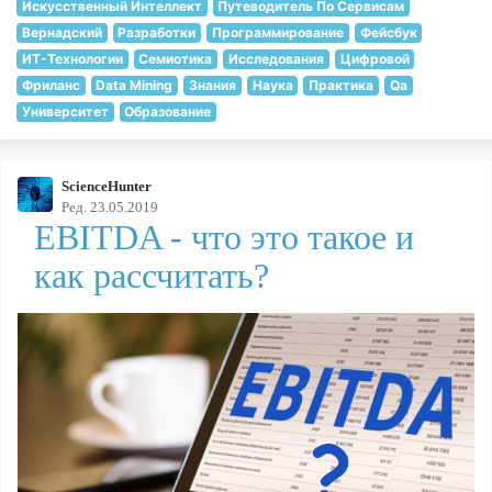
Искусственный Интеллект
Путеводитель По Сервисам
Вернадский
Разработки
Программирование
Фейсбук
ИТ-Технологии
Семиотика
Исследования
Цифровой
Фриланс
Data Mining
Знания
Наука
Практика
Qa
Университет
Образование
ScienceHunter
Ред. 23.05.2019
EBITDA - что это такое и
как рассчитать?