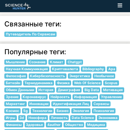
Связанные теги:
Путеводитель По Сервисам
Популярные теги:
Мышление
Сознание
Климат
Chatgpt
Научная Коммуникация
Криптовалюта
Bibliography
Apa
Философия
Кибербезопасность
Энергетика
Необычное
Биткойн
Термодинамика
Физика
Web Of Science
Scopus
Обмен Данными
История
Демография
Big Data
Мотивация
Зрение
Коронавирус
Нейросеть
Информация
Управление
Маркетинг
Инновации
Идентификация Лиц
Сервисы
Космос
5g
Технологии
Бизнес
Экология
Психология
Игры
3d
Ноосфера
Личность
Data Science
Экономика
Финансы
Здоровье
4author
Общество
Медицина