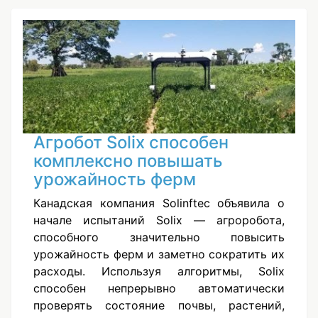
Агробот Solix способен
комплексно повышать
урожайность ферм
Канадская компания Solinftec объявила о
начале испытаний Solix — агроробота,
способного значительно повысить
урожайность ферм и заметно сократить их
расходы. Используя алгоритмы, Solix
способен непрерывно автоматически
проверять состояние почвы, растений,