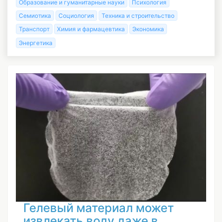
Образование и гуманитарные науки
Психология
Семиотика
Социология
Техника и строительство
Транспорт
Химия и фармацевтика
Экономика
Энергетика
Гелевый материал может
извлекать воду даже в