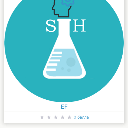
EF
0 балла