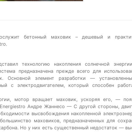
послужит бетонный маховик – дешевый и практи
ro.
едставил технологию накопления солнечной энерги
истема предназначена прежде всего для использова
ях. Основной элемент разработки — установленн
ный с электродвигателем, который способен работ
ргии, мотор вращает маховик, ускоряя его, — поя
Energiestro Андре Жаннесо — С другой стороны, двиг
обходимости высвобождения накопленной электроэнер
 большинство маховиков, предназначенных для сохра
 карбона. Но у них есть существенный недостаток — в