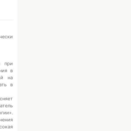
чески
и при
ния в
ый на
ать в
сняет
атель
гии».
нения
ысокая