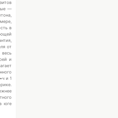
зитов
ные —
етона,
мере,
сть в
ающей
нтия,
ля от
 весь
рей и
агает
нного
•ч и 1
рике.
ежнее
тного
а юге