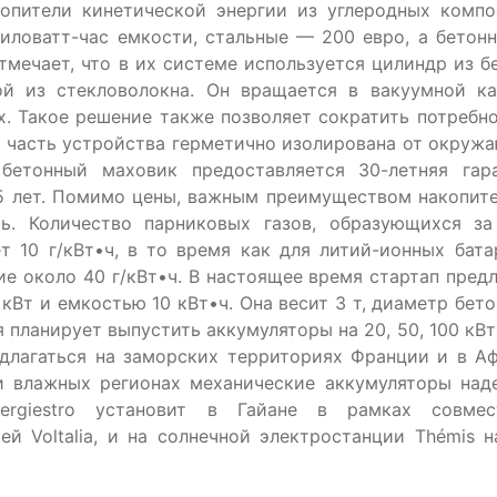
акопители кинетической энергии из углеродных компо
киловатт-час емкости, стальные — 200 евро, а бетон
тмечает, что в их системе используется цилиндр из б
ой из стекловолокна. Он вращается в вакуумной ка
х. Такое решение также позволяет сократить потребно
я часть устройства герметично изолирована от окруж
бетонный маховик предоставляется 30-летняя гара
5 лет. Помимо цены, важным преимуществом накопите
сть. Количество парниковых газов, образующихся за
т 10 г/кВт•ч, в то время как для литий-ионных бата
е около 40 г/кВт•ч. В настоящее время стартап предл
Вт и емкостью 10 кВт•ч. Она весит 3 т, диаметр бето
планирует выпустить аккумуляторы на 20, 50, 100 кВт
длагаться на заморских территориях Франции и в Аф
и влажных регионах механические аккумуляторы над
ergiestro установит в Гайане в рамках совмес
й Voltalia, и на солнечной электростанции Thémis н