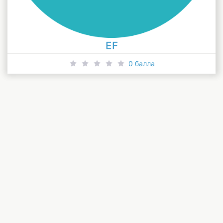
EF
0 балла